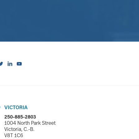



VICTORIA

250-885-2803
1004 North Park Street
Victoria, C.-B.
V8T 1C6