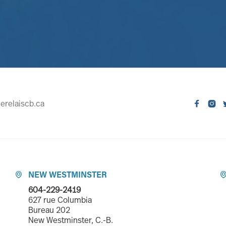
erelaiscb.ca


NEW WESTMINSTER

604-229-2419
627 rue Columbia
Bureau 202
New Westminster, C.-B.