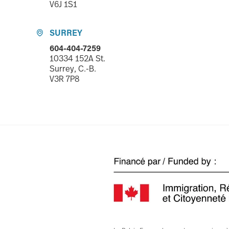
V6J 1S1
SURREY

604-404-7259
10334 152A St.
Surrey, C.-B.
V3R 7P8