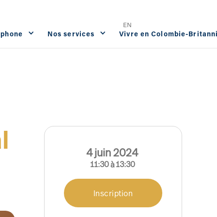
Offres d'emploi
FAQ
Contact




EN
ophone
Nos services
Vivre en Colombie-Britann
l
4
juin
2024
11:30
à
13:30
Inscription