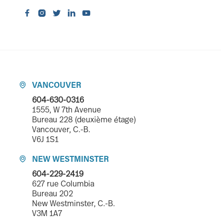





VANCOUVER

604-630-0316
1555, W 7th Avenue
Bureau 228 (deuxième étage)
Vancouver, C.-B.
V6J 1S1
NEW WESTMINSTER

604-229-2419
627 rue Columbia
Bureau 202
New Westminster, C.-B.
V3M 1A7