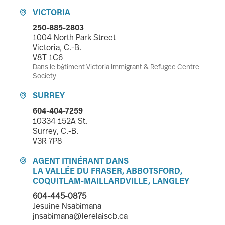
VICTORIA

250-885-2803
1004 North Park Street
Victoria, C.-B.
V8T 1C6
Dans le bâtiment Victoria Immigrant & Refugee Centre
Society
SURREY

604-404-7259
10334 152A St.
Surrey, C.-B.
V3R 7P8
AGENT ITINÉRANT DANS

LA VALLÉE DU FRASER, ABBOTSFORD,
COQUITLAM-MAILLARDVILLE, LANGLEY
604-445-0875
Jesuine Nsabimana
jnsabimana@lerelaiscb.ca