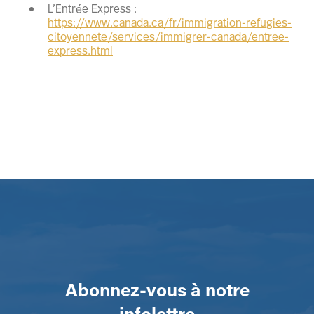
L’Entrée Express :
https://www.canada.ca/fr/immigration-refugies-
citoyennete/services/immigrer-canada/entree-
express.html
Abonnez-vous à notre
infolettre