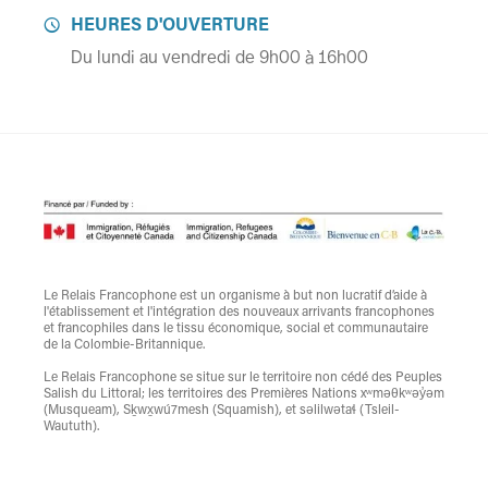
HEURES D'OUVERTURE

Du lundi au vendredi de 9h00 à 16h00
Le Relais Francophone est un organisme à but non lucratif d’aide à
l'établissement et l'intégration des nouveaux arrivants francophones
et francophiles dans le tissu économique, social et communautaire
de la Colombie-Britannique.
Le Relais Francophone se situe sur le territoire non cédé des Peuples
Salish du Littoral; les territoires des Premières Nations xʷməθkʷəy̓əm
(Musqueam), Sḵwx̱wú7mesh (Squamish), et səlilwətaɬ (Tsleil-
Waututh).