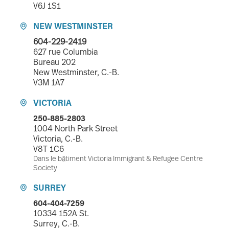
V6J 1S1
NEW WESTMINSTER

604-229-2419
627 rue Columbia
Bureau 202
New Westminster, C.-B.
V3M 1A7
VICTORIA

250-885-2803
1004 North Park Street
Victoria, C.-B.
V8T 1C6
Dans le bâtiment Victoria Immigrant & Refugee Centre
Society
SURREY

604-404-7259
10334 152A St.
Surrey, C.-B.