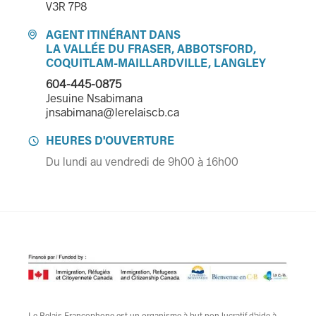
V3R 7P8
AGENT ITINÉRANT DANS

LA VALLÉE DU FRASER, ABBOTSFORD,
COQUITLAM-MAILLARDVILLE, LANGLEY
604-445-0875
Jesuine Nsabimana
jnsabimana@lerelaiscb.ca
HEURES D'OUVERTURE

Du lundi au vendredi de 9h00 à 16h00
Le Relais Francophone est un organisme à but non lucratif d’aide à