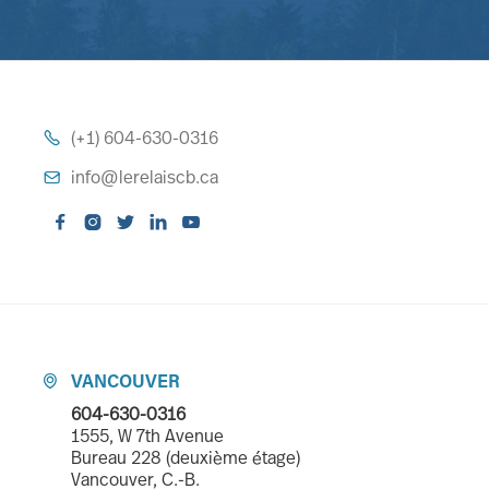
(+1) 604-630-0316

info@lerelaiscb.ca






VANCOUVER

604-630-0316
1555, W 7th Avenue
Bureau 228 (deuxième étage)
Vancouver, C.-B.