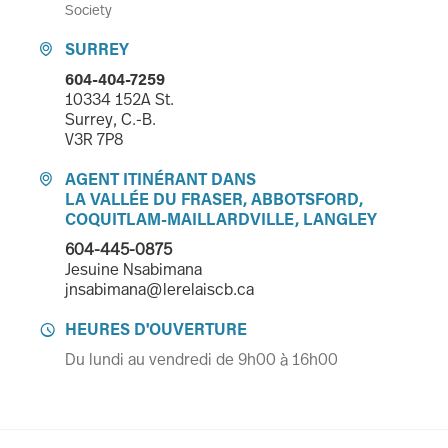
Society
SURREY

604-404-7259
10334 152A St.
Surrey, C.-B.
V3R 7P8
AGENT ITINÉRANT DANS

LA VALLÉE DU FRASER, ABBOTSFORD,
COQUITLAM-MAILLARDVILLE, LANGLEY
604-445-0875
Jesuine Nsabimana
jnsabimana@lerelaiscb.ca
HEURES D'OUVERTURE

Du lundi au vendredi de 9h00 à 16h00