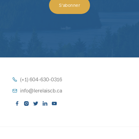
(+1) 604-630-0316

info@lerelaiscb.ca





