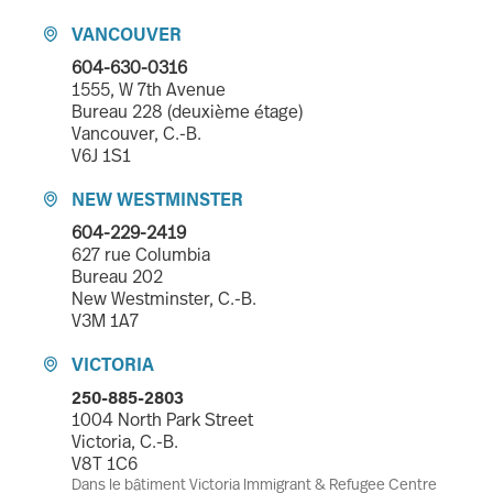
VANCOUVER

604-630-0316
1555, W 7th Avenue
Bureau 228 (deuxième étage)
Vancouver, C.-B.
V6J 1S1
NEW WESTMINSTER

604-229-2419
627 rue Columbia
Bureau 202
New Westminster, C.-B.
V3M 1A7
VICTORIA

250-885-2803
1004 North Park Street
Victoria, C.-B.
V8T 1C6
Dans le bâtiment Victoria Immigrant & Refugee Centre