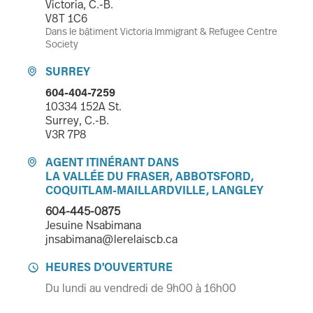
Victoria, C.-B.
V8T 1C6
Dans le bâtiment Victoria Immigrant & Refugee Centre
Society
SURREY

604-404-7259
10334 152A St.
Surrey, C.-B.
V3R 7P8
AGENT ITINÉRANT DANS

LA VALLÉE DU FRASER, ABBOTSFORD,
COQUITLAM-MAILLARDVILLE, LANGLEY
604-445-0875
Jesuine Nsabimana
jnsabimana@lerelaiscb.ca
HEURES D'OUVERTURE

Du lundi au vendredi de 9h00 à 16h00