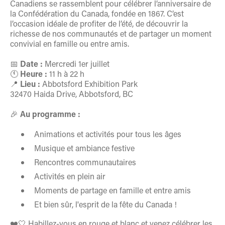
Canadiens se rassemblent pour célébrer l’anniversaire de
la Confédération du Canada, fondée en 1867. C’est
l’occasion idéale de profiter de l’été, de découvrir la
richesse de nos communautés et de partager un moment
convivial en famille ou entre amis.
📅
Date :
Mercredi 1er juillet
🕚
Heure :
11 h à 22 h
📍
Lieu :
Abbotsford Exhibition Park
32470 Haida Drive, Abbotsford, BC
🎉
Au programme :
Animations et activités pour tous les âges
Musique et ambiance festive
Rencontres communautaires
Activités en plein air
Moments de partage en famille et entre amis
Et bien sûr, l'esprit de la fête du Canada !
❤️🤍 Habillez-vous en rouge et blanc et venez célébrer les