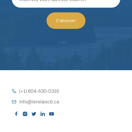
(+1) 604-630-0316

info@lerelaiscb.ca





