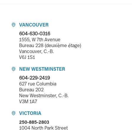
VANCOUVER

604-630-0316
1555, W 7th Avenue
Bureau 228 (deuxième étage)
Vancouver, C.-B.
V6J 1S1
NEW WESTMINSTER

604-229-2419
627 rue Columbia
Bureau 202
New Westminster, C.-B.
V3M 1A7
VICTORIA

250-885-2803
1004 North Park Street