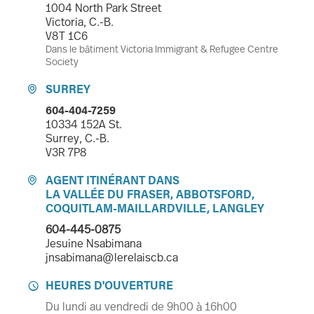
1004 North Park Street
Victoria, C.-B.
V8T 1C6
Dans le bâtiment Victoria Immigrant & Refugee Centre
Society
SURREY

604-404-7259
10334 152A St.
Surrey, C.-B.
V3R 7P8
AGENT ITINÉRANT DANS

LA VALLÉE DU FRASER, ABBOTSFORD,
COQUITLAM-MAILLARDVILLE, LANGLEY
604-445-0875
Jesuine Nsabimana
jnsabimana@lerelaiscb.ca
HEURES D'OUVERTURE

Du lundi au vendredi de 9h00 à 16h00