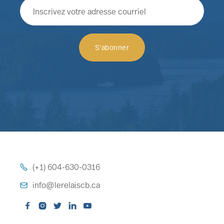
(+1) 604-630-0316

info@lerelaiscb.ca





