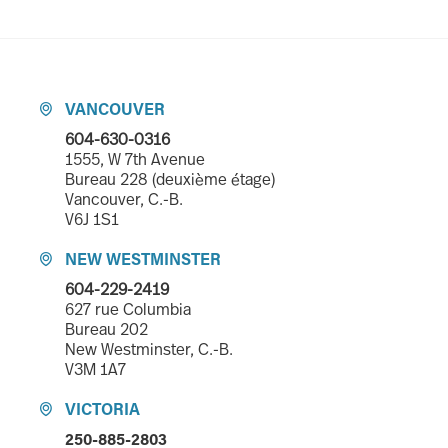
VANCOUVER

604-630-0316
1555, W 7th Avenue
Bureau 228 (deuxième étage)
Vancouver, C.-B.
V6J 1S1
NEW WESTMINSTER

604-229-2419
627 rue Columbia
Bureau 202
New Westminster, C.-B.
V3M 1A7
VICTORIA

250-885-2803