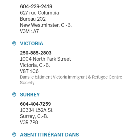
604-229-2419
627 rue Columbia
Bureau 202
New Westminster, C.-B.
V3M 1A7
VICTORIA

250-885-2803
1004 North Park Street
Victoria, C.-B.
V8T 1C6
Dans le bâtiment Victoria Immigrant & Refugee Centre
Society
SURREY

604-404-7259
10334 152A St.
Surrey, C.-B.
V3R 7P8
AGENT ITINÉRANT DANS
