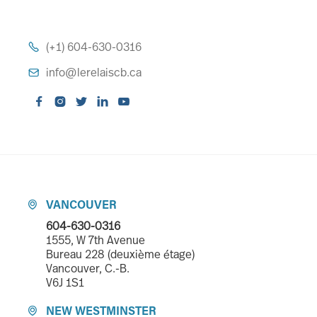
(+1) 604-630-0316

info@lerelaiscb.ca






VANCOUVER

604-630-0316
1555, W 7th Avenue
Bureau 228 (deuxième étage)
Vancouver, C.-B.
V6J 1S1
NEW WESTMINSTER
