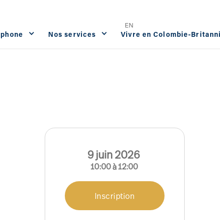
Offres d'emploi
FAQ
Contact




EN
ophone
Nos services
Vivre en Colombie-Britann
9
juin
2026
10:00
à
12:00
Inscription