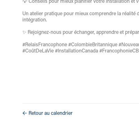
💡 Conseils pour mieux planifier votre installation et 
Un atelier pratique pour mieux comprendre la réalité d
intégration.
✨ Rejoignez-nous pour échanger, apprendre et prépare
#RelaisFrancophone #ColombieBritannique #Nouvea
#CoûtDeLaVie #InstallationCanada #FrancophonieC
Retour au calendrier
