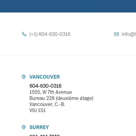
(+1) 604-630-0316
info@l


VANCOUVER

604-630-0316
1555, W 7th Avenue
Bureau 228 (deuxième étage)
Vancouver, C.-B.
V6J 1S1
SURREY
