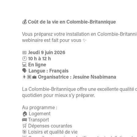
💰 Coût de la vie en Colombie-Britannique
Vous préparez votre installation en Colombie-Britan
webinaire est fait pour vous ✨
📅
Jeudi 9 juin 2026
🕙
10 h à 12 h
💻
En ligne
🗣️
Langue : Français
👩🏾‍💼
Organisatrice : Jesuine Nsabimana
La Colombie-Britannique offre une excellente qualité 
quotidien pour mieux s’y préparer.
Au programme :
🏠 Logement
🚌 Transport
🛒 Dépenses courantes
🎯 Loisirs et qualité de vie