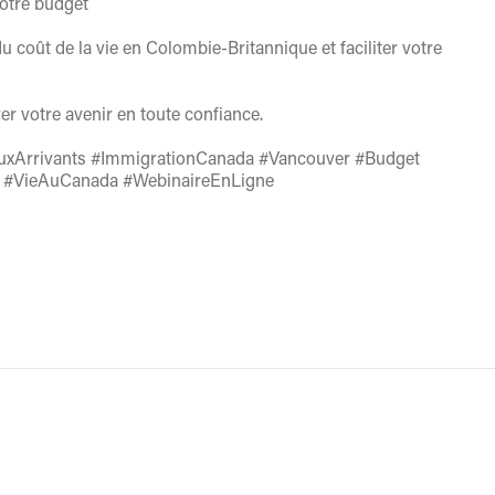
votre budget
u coût de la vie en Colombie-Britannique et faciliter votre
r votre avenir en toute confiance.
uxArrivants #ImmigrationCanada #Vancouver #Budget
B #VieAuCanada #WebinaireEnLigne