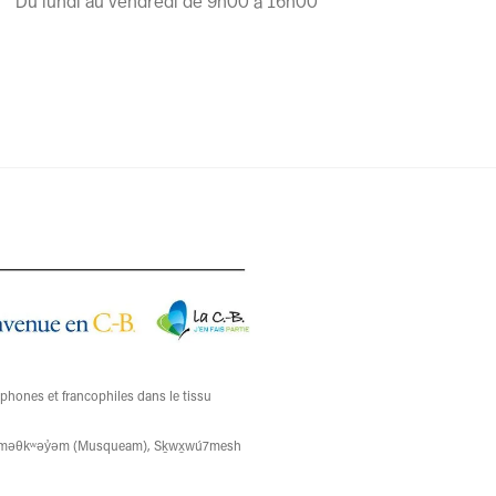
Du lundi au vendredi de 9h00 à 16h00
ophones et francophiles dans le tissu
ons xʷməθkʷəy̓əm (Musqueam), Sḵwx̱wú7mesh