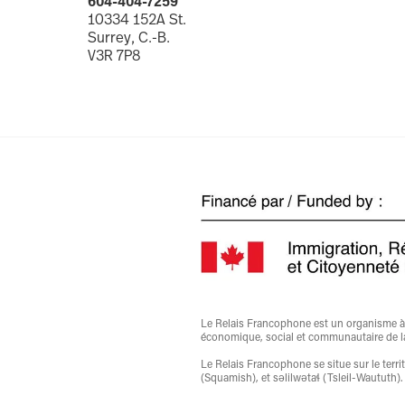
604-404-7259
10334 152A St.
Surrey, C.-B.
V3R 7P8
Le Relais Francophone est un organisme à bu
économique, social et communautaire de l
Le Relais Francophone se situe sur le ter
(Squamish), et səlilwətaɬ (Tsleil-Waututh).