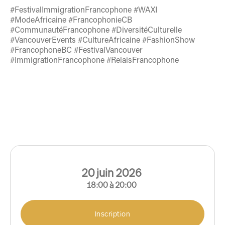
#FestivalImmigrationFrancophone #WAXI
#ModeAfricaine #FrancophonieCB
#CommunautéFrancophone #DiversitéCulturelle
#VancouverEvents #CultureAfricaine #FashionShow
#FrancophoneBC #FestivalVancouver
#ImmigrationFrancophone #RelaisFrancophone
20
juin
2026
18:00
à
20:00
Inscription