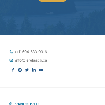
(+1) 604-630-0316

info@lerelaiscb.ca






VANCOUVER
