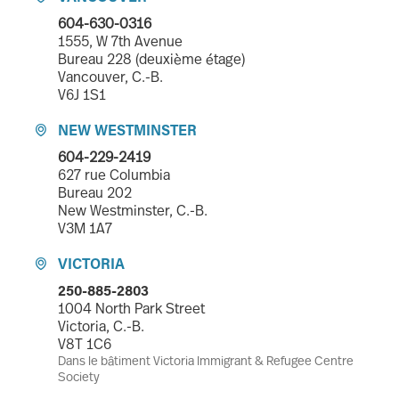
604-630-0316
1555, W 7th Avenue
Bureau 228 (deuxième étage)
Vancouver, C.-B.
V6J 1S1
NEW WESTMINSTER

604-229-2419
627 rue Columbia
Bureau 202
New Westminster, C.-B.
V3M 1A7
VICTORIA

250-885-2803
1004 North Park Street
Victoria, C.-B.
V8T 1C6
Dans le bâtiment Victoria Immigrant & Refugee Centre
Society