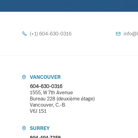
(+1) 604-630-0316
info@l


VANCOUVER

604-630-0316
1555, W 7th Avenue
Bureau 228 (deuxième étage)
Vancouver, C.-B.
V6J 1S1
SURREY

604-404-7259