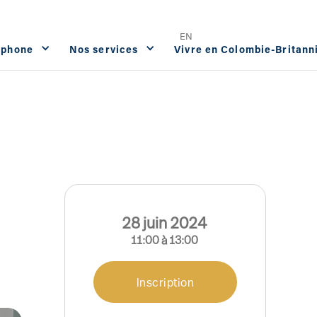
Offres d'emploi
FAQ
Contact




EN
ophone
Nos services
Vivre en Colombie-Britann
28
juin
2024
11:00
à
13:00
Inscription