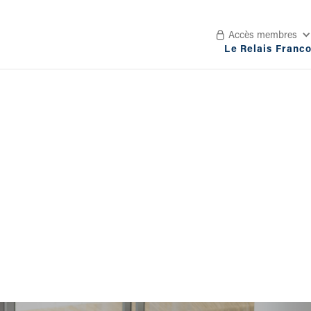
Accès membres

Le Relais Franc