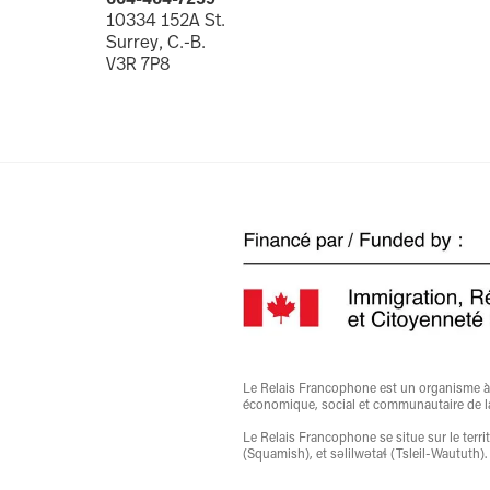
10334 152A St.
Surrey, C.-B.
V3R 7P8
Le Relais Francophone est un organisme à bu
économique, social et communautaire de l
Le Relais Francophone se situe sur le ter
(Squamish), et səlilwətaɬ (Tsleil-Waututh).