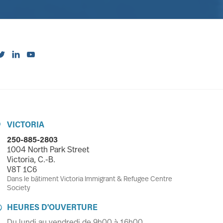



VICTORIA

250-885-2803
1004 North Park Street
Victoria, C.-B.
V8T 1C6
Dans le bâtiment Victoria Immigrant & Refugee Centre
Society
HEURES D'OUVERTURE

Du lundi au vendredi de 9h00 à 16h00