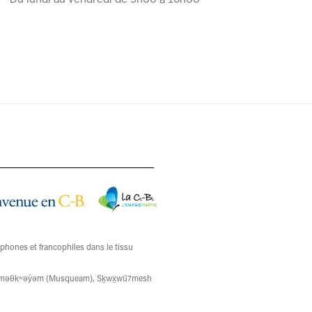
ophones et francophiles dans le tissu
ons xʷməθkʷəy̓əm (Musqueam), Sḵwx̱wú7mesh