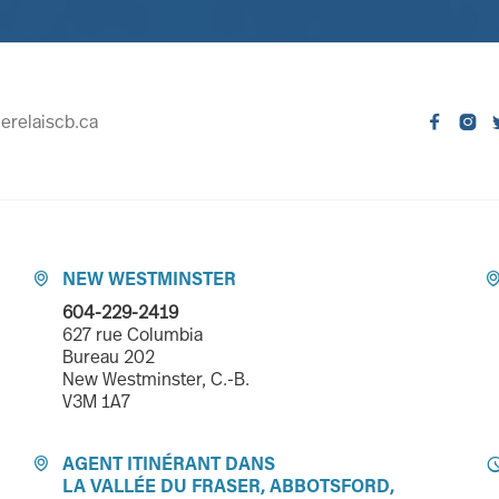
erelaiscb.ca


NEW WESTMINSTER

604-229-2419
627 rue Columbia
Bureau 202
New Westminster, C.-B.
V3M 1A7
AGENT ITINÉRANT DANS

LA VALLÉE DU FRASER, ABBOTSFORD,