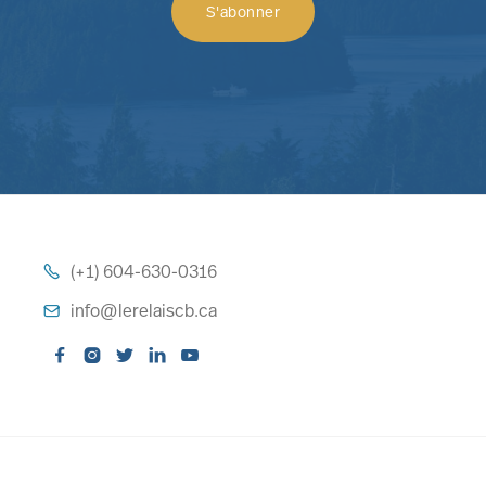
(+1) 604-630-0316

info@lerelaiscb.ca





