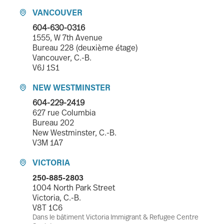
VANCOUVER

604-630-0316
1555, W 7th Avenue
Bureau 228 (deuxième étage)
Vancouver, C.-B.
V6J 1S1
NEW WESTMINSTER

604-229-2419
627 rue Columbia
Bureau 202
New Westminster, C.-B.
V3M 1A7
VICTORIA

250-885-2803
1004 North Park Street
Victoria, C.-B.
V8T 1C6
Dans le bâtiment Victoria Immigrant & Refugee Centre