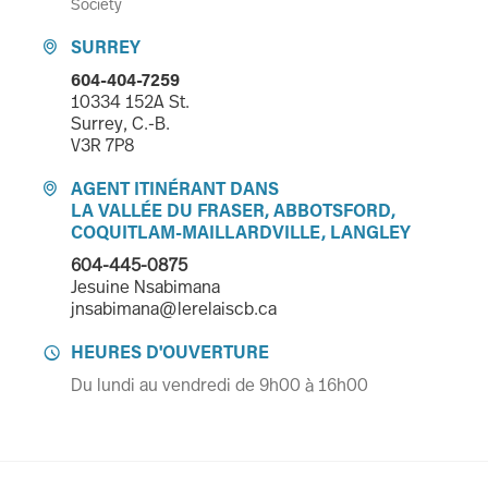
Society
SURREY

604-404-7259
10334 152A St.
Surrey, C.-B.
V3R 7P8
AGENT ITINÉRANT DANS

LA VALLÉE DU FRASER, ABBOTSFORD,
COQUITLAM-MAILLARDVILLE, LANGLEY
604-445-0875
Jesuine Nsabimana
jnsabimana@lerelaiscb.ca
HEURES D'OUVERTURE

Du lundi au vendredi de 9h00 à 16h00