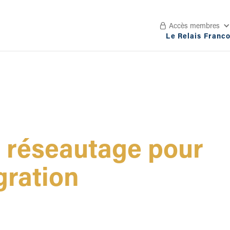
Accès membres

Le Relais Franc
 réseautage pour
gration