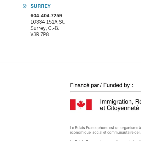
SURREY

604-404-7259
10334 152A St.
Surrey, C.-B.
V3R 7P8
Le Relais Francophone est un organisme à bu
économique, social et communautaire de l