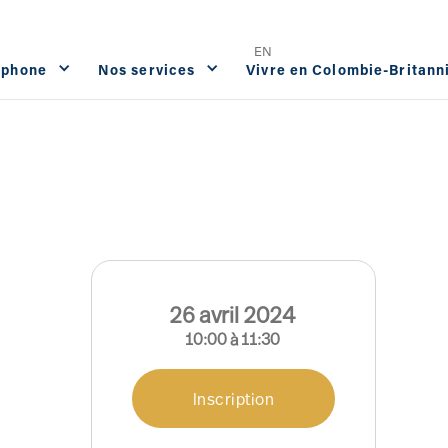
Offres d'emploi
FAQ
Contact




EN
ophone
Nos services
Vivre en Colombie-Britann
26
avril
2024
10:00
à
11:30
Inscription