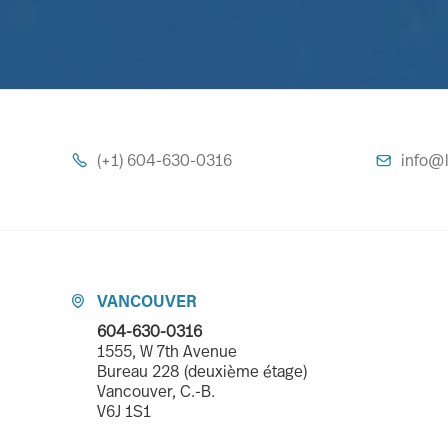
(+1) 604-630-0316
info@l


VANCOUVER

604-630-0316
1555, W 7th Avenue
Bureau 228 (deuxième étage)
Vancouver, C.-B.
V6J 1S1