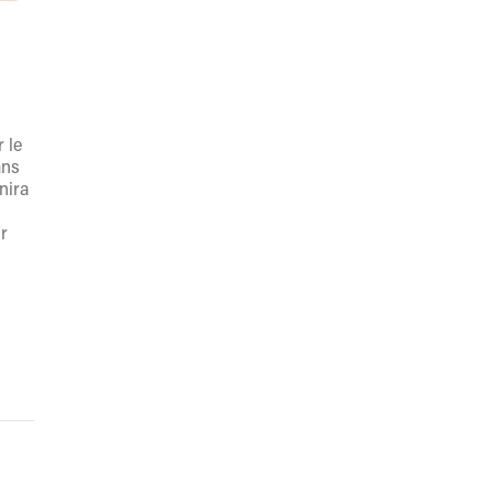
 le
ans
nira
r