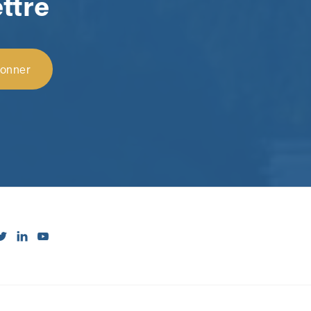
ttre


