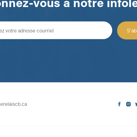
nnez-vous à notre infole
erelaiscb.ca

