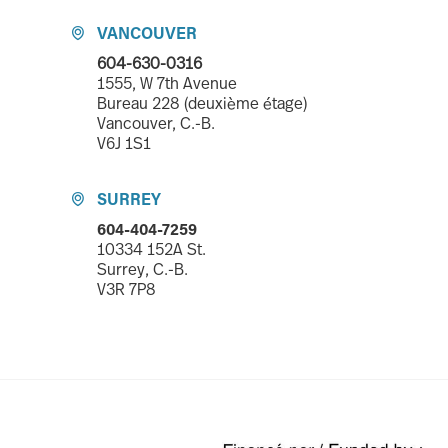
VANCOUVER

604-630-0316
1555, W 7th Avenue
Bureau 228 (deuxième étage)
Vancouver, C.-B.
V6J 1S1
SURREY

604-404-7259
10334 152A St.
Surrey, C.-B.
V3R 7P8