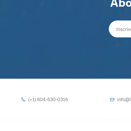
Abo
(+1) 604-630-0316
info@l

