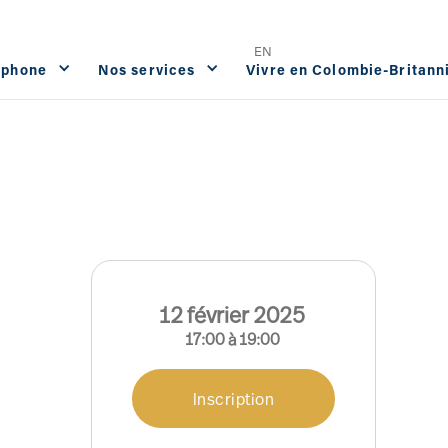
Offres d'emploi
FAQ
Contact




EN
ophone
Nos services
Vivre en Colombie-Britann
12
février
2025
17:00
à
19:00
Inscription