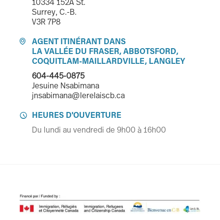
10334 152A St.
Surrey, C.-B.
V3R 7P8
AGENT ITINÉRANT DANS

LA VALLÉE DU FRASER, ABBOTSFORD,
COQUITLAM-MAILLARDVILLE, LANGLEY
604-445-0875
Jesuine Nsabimana
jnsabimana@lerelaiscb.ca
HEURES D'OUVERTURE

Du lundi au vendredi de 9h00 à 16h00