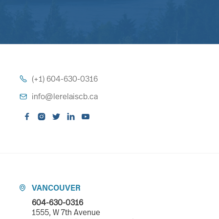
(+1) 604-630-0316

info@lerelaiscb.ca






VANCOUVER

604-630-0316
1555, W 7th Avenue