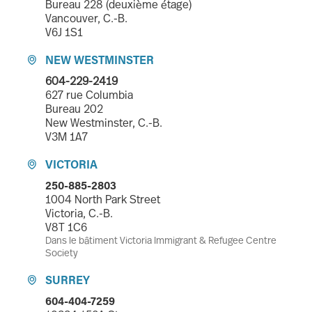
Bureau 228 (deuxième étage)
Vancouver, C.-B.
V6J 1S1
NEW WESTMINSTER

604-229-2419
627 rue Columbia
Bureau 202
New Westminster, C.-B.
V3M 1A7
VICTORIA

250-885-2803
1004 North Park Street
Victoria, C.-B.
V8T 1C6
Dans le bâtiment Victoria Immigrant & Refugee Centre
Society
SURREY

604-404-7259