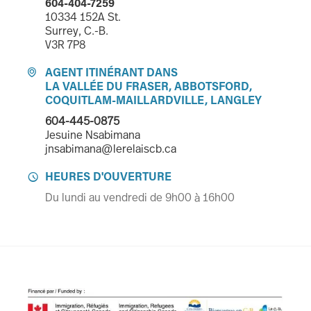
604-404-7259
10334 152A St.
Surrey, C.-B.
V3R 7P8
AGENT ITINÉRANT DANS

LA VALLÉE DU FRASER, ABBOTSFORD,
COQUITLAM-MAILLARDVILLE, LANGLEY
604-445-0875
Jesuine Nsabimana
jnsabimana@lerelaiscb.ca
HEURES D'OUVERTURE

Du lundi au vendredi de 9h00 à 16h00