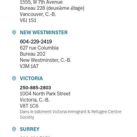
1555, W 7th Avenue
Bureau 228 (deuxième étage)
Vancouver, C.-B.
V6J 1S1
NEW WESTMINSTER

604-229-2419
627 rue Columbia
Bureau 202
New Westminster, C.-B.
V3M 1A7
VICTORIA

250-885-2803
1004 North Park Street
Victoria, C.-B.
V8T 1C6
Dans le bâtiment Victoria Immigrant & Refugee Centre
Society
SURREY
