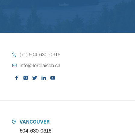
(+1) 604-630-0316

info@lerelaiscb.ca






VANCOUVER

604-630-0316