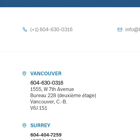
(+1) 604-630-0316
info@l


VANCOUVER

604-630-0316
1555, W 7th Avenue
Bureau 228 (deuxième étage)
Vancouver, C.-B.
V6J 1S1
SURREY

604-404-7259