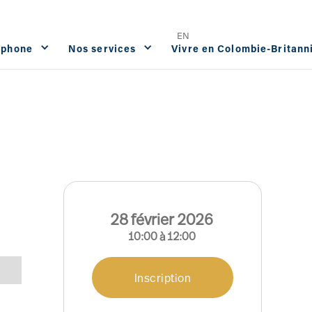
Offres d'emploi
FAQ
Contact




EN
ophone
Nos services
Vivre en Colombie-Britann
28
février
2026
10:00
à
12:00
Inscription