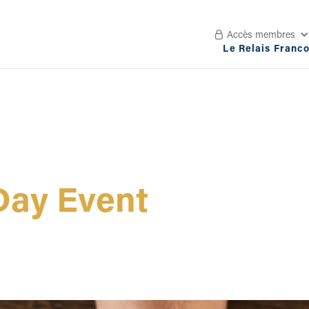
Accès membres

Le Relais Franc
Day Event