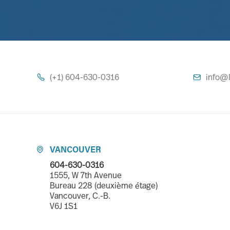
(+1) 604-630-0316
info@l


VANCOUVER

604-630-0316
1555, W 7th Avenue
Bureau 228 (deuxième étage)
Vancouver, C.-B.
V6J 1S1