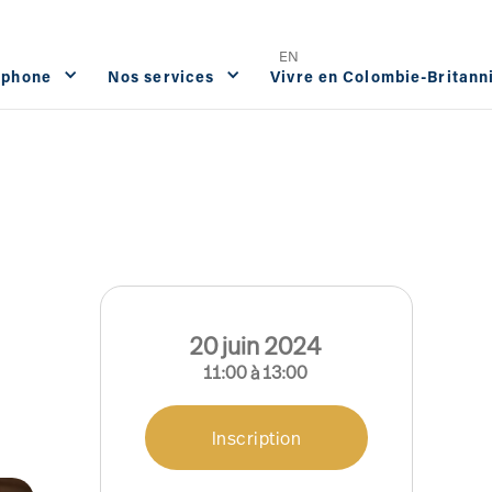
Offres d'emploi
FAQ
Contact




EN
ophone
Nos services
Vivre en Colombie-Britann
20
juin
2024
11:00
à
13:00
Inscription