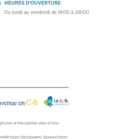
HEURES D'OUVERTURE

Du lundi au vendredi de 9h00 à 16h00
ophones et francophiles dans le tissu
ons xʷməθkʷəy̓əm (Musqueam), Sḵwx̱wú7mesh