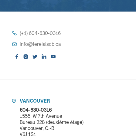
(+1) 604-630-0316

info@lerelaiscb.ca






VANCOUVER

604-630-0316
1555, W 7th Avenue
Bureau 228 (deuxième étage)
Vancouver, C.-B.
V6J 1S1