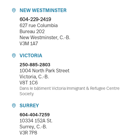
NEW WESTMINSTER

604-229-2419
627 rue Columbia
Bureau 202
New Westminster, C.-B.
V3M 1A7
VICTORIA

250-885-2803
1004 North Park Street
Victoria, C.-B.
V8T 1C6
Dans le bâtiment Victoria Immigrant & Refugee Centre
Society
SURREY

604-404-7259
10334 152A St.
Surrey, C.-B.
V3R 7P8