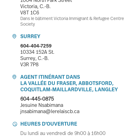
Victoria, C.-B.
V8T 1C6
Dans le bâtiment Victoria Immigrant & Refugee Centre
Society
SURREY

604-404-7259
10334 152A St.
Surrey, C.-B.
V3R 7P8
AGENT ITINÉRANT DANS

LA VALLÉE DU FRASER, ABBOTSFORD,
COQUITLAM-MAILLARDVILLE, LANGLEY
604-445-0875
Jesuine Nsabimana
jnsabimana@lerelaiscb.ca
HEURES D'OUVERTURE

Du lundi au vendredi de 9h00 à 16h00