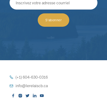
(+1) 604-630-0316

info@lerelaiscb.ca





