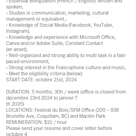
• Essential Bilingualism (French / English): written and
spoken;
• Studies in communication, marketing, cultural
management or equivalent.;
• Knowledge of Social Media (Facebook, YouTube,
Instagram);
• Knowledge and experience with Microsoft Office,
Canva and/or Adobe Suite, Constant Contact
(an asset);
• Well-organized and strong ability to multi task in a fast-
paced environment;
• Strong interest in the Francophone culture and music;
• Meet the eligibility criteria (below).
START DATE: octobre 21st, 2024
DURATION: 5 months, 30h / week (office is closed from
décembre 23rd 2024 to janvier 7
th 2025)
LOCATIONS: Festival du Bois/SFM Office (200 – 938
Brunette Ave, Coquitlam, BC) and Mackin Park
REMUNERATION: $21 / hour
Please send your resume and cover letter before
octobre 4