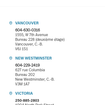
VANCOUVER

604-630-0316
1555, W 7th Avenue
Bureau 228 (deuxième étage)
Vancouver, C.-B.
V6J 1S1
NEW WESTMINSTER

604-229-2419
627 rue Columbia
Bureau 202
New Westminster, C.-B.
V3M 1A7
VICTORIA

250-885-2803
1004 North Park Street