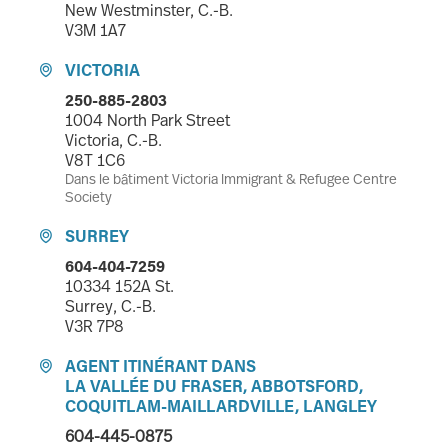
New Westminster, C.-B.
V3M 1A7
VICTORIA

250-885-2803
1004 North Park Street
Victoria, C.-B.
V8T 1C6
Dans le bâtiment Victoria Immigrant & Refugee Centre
Society
SURREY

604-404-7259
10334 152A St.
Surrey, C.-B.
V3R 7P8
AGENT ITINÉRANT DANS

LA VALLÉE DU FRASER, ABBOTSFORD,
COQUITLAM-MAILLARDVILLE, LANGLEY
604-445-0875