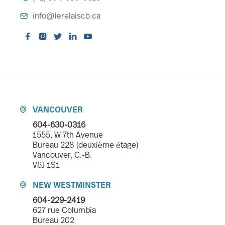
info@lerelaiscb.ca






VANCOUVER

604-630-0316
1555, W 7th Avenue
Bureau 228 (deuxième étage)
Vancouver, C.-B.
V6J 1S1
NEW WESTMINSTER

604-229-2419
627 rue Columbia
Bureau 202