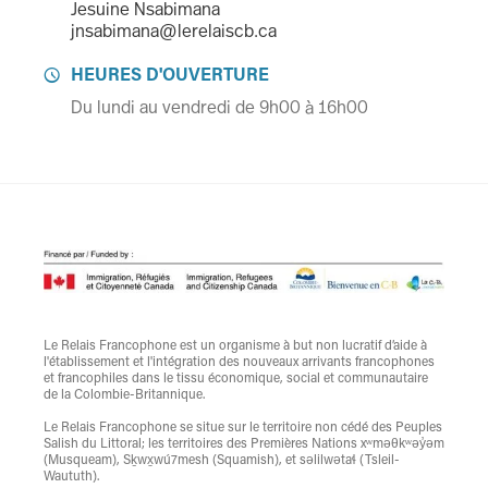
Jesuine Nsabimana
jnsabimana@lerelaiscb.ca
HEURES D'OUVERTURE

Du lundi au vendredi de 9h00 à 16h00
Le Relais Francophone est un organisme à but non lucratif d’aide à
l'établissement et l'intégration des nouveaux arrivants francophones
et francophiles dans le tissu économique, social et communautaire
de la Colombie-Britannique.
Le Relais Francophone se situe sur le territoire non cédé des Peuples
Salish du Littoral; les territoires des Premières Nations xʷməθkʷəy̓əm
(Musqueam), Sḵwx̱wú7mesh (Squamish), et səlilwətaɬ (Tsleil-
Waututh).