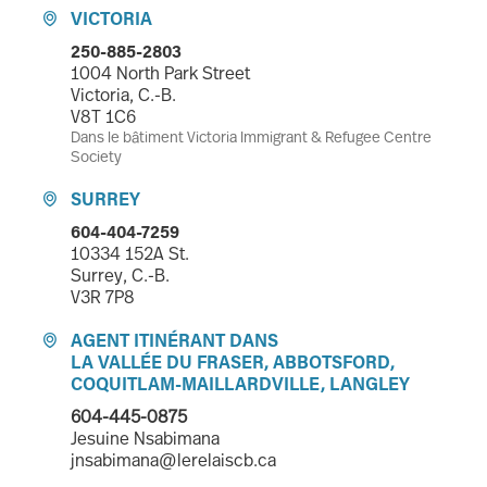
VICTORIA

250-885-2803
1004 North Park Street
Victoria, C.-B.
V8T 1C6
Dans le bâtiment Victoria Immigrant & Refugee Centre
Society
SURREY

604-404-7259
10334 152A St.
Surrey, C.-B.
V3R 7P8
AGENT ITINÉRANT DANS

LA VALLÉE DU FRASER, ABBOTSFORD,
COQUITLAM-MAILLARDVILLE, LANGLEY
604-445-0875
Jesuine Nsabimana
jnsabimana@lerelaiscb.ca