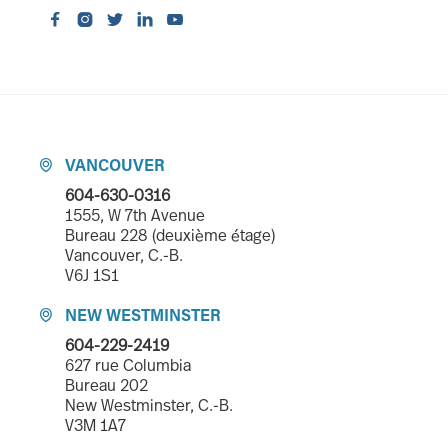





VANCOUVER

604-630-0316
1555, W 7th Avenue
Bureau 228 (deuxième étage)
Vancouver, C.-B.
V6J 1S1
NEW WESTMINSTER

604-229-2419
627 rue Columbia
Bureau 202
New Westminster, C.-B.
V3M 1A7