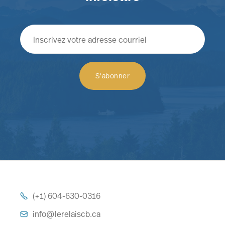
(+1) 604-630-0316

info@lerelaiscb.ca
