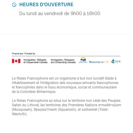
HEURES D'OUVERTURE

Du lundi au vendredi de 9h00 à 16h00
Le Relais Francophone est un organisme à but non lucratif d’aide à
l'établissement et l'intégration des nouveaux arrivants francophones
et francophiles dans le tissu économique, social et communautaire
de la Colombie-Britannique.
Le Relais Francophone se situe sur le territoire non cédé des Peuples
Salish du Littoral; les territoires des Premières Nations xʷməθkʷəy̓əm
(Musqueam), Sḵwx̱wú7mesh (Squamish), et səlilwətaɬ (Tsleil-
Waututh).