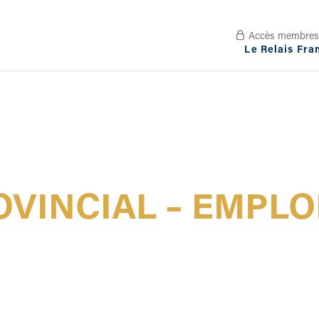
Accès membres

Le Relais Franc
VINCIAL – EMPLO