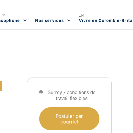
Offres d'emploi
FAQ
Contact




EN
ophone
Nos services
Vivre en Colombie-Britann
I
Surrey / conditions de

travail flexibles
Postuler par
courriel