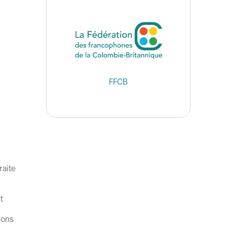
FFCB
raite
t
ions