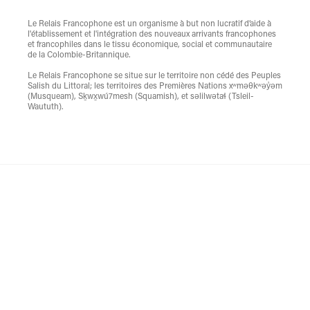
Le Relais Francophone est un organisme à but non lucratif d’aide à
l'établissement et l'intégration des nouveaux arrivants francophones
et francophiles dans le tissu économique, social et communautaire
de la Colombie-Britannique.
Le Relais Francophone se situe sur le territoire non cédé des Peuples
Salish du Littoral; les territoires des Premières Nations xʷməθkʷəy̓əm
(Musqueam), Sḵwx̱wú7mesh (Squamish), et səlilwətaɬ (Tsleil-
Waututh).