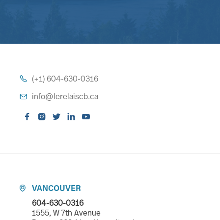
(+1) 604-630-0316

info@lerelaiscb.ca






VANCOUVER

604-630-0316
1555, W 7th Avenue