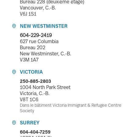
Bureau 228 (deuxième étage)
Vancouver, C.-B.
V6J 1S1
NEW WESTMINSTER

604-229-2419
627 rue Columbia
Bureau 202
New Westminster, C.-B.
V3M 1A7
VICTORIA

250-885-2803
1004 North Park Street
Victoria, C.-B.
V8T 1C6
Dans le bâtiment Victoria Immigrant & Refugee Centre
Society
SURREY

604-404-7259