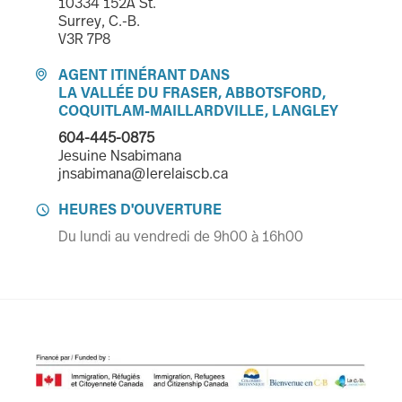
10334 152A St.
Surrey, C.-B.
V3R 7P8
AGENT ITINÉRANT DANS

LA VALLÉE DU FRASER, ABBOTSFORD,
COQUITLAM-MAILLARDVILLE, LANGLEY
604-445-0875
Jesuine Nsabimana
jnsabimana@lerelaiscb.ca
HEURES D'OUVERTURE

Du lundi au vendredi de 9h00 à 16h00