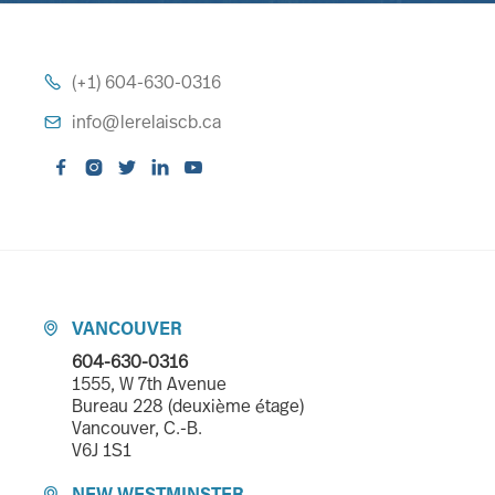
(+1) 604-630-0316

info@lerelaiscb.ca






VANCOUVER

604-630-0316
1555, W 7th Avenue
Bureau 228 (deuxième étage)
Vancouver, C.-B.
V6J 1S1
NEW WESTMINSTER
