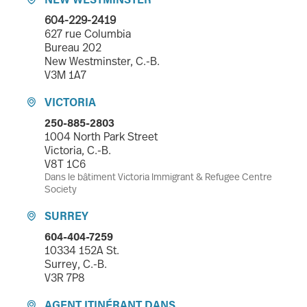
604-229-2419
627 rue Columbia
Bureau 202
New Westminster, C.-B.
V3M 1A7
VICTORIA

250-885-2803
1004 North Park Street
Victoria, C.-B.
V8T 1C6
Dans le bâtiment Victoria Immigrant & Refugee Centre
Society
SURREY

604-404-7259
10334 152A St.
Surrey, C.-B.
V3R 7P8
AGENT ITINÉRANT DANS
