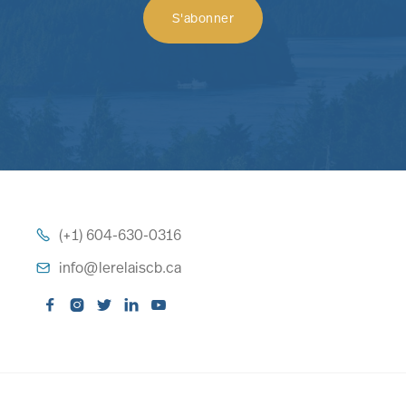
(+1) 604-630-0316

info@lerelaiscb.ca





