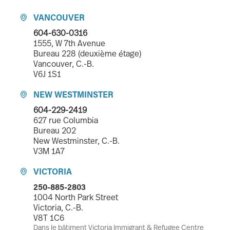
VANCOUVER

604-630-0316
1555, W 7th Avenue
Bureau 228 (deuxième étage)
Vancouver, C.-B.
V6J 1S1
NEW WESTMINSTER

604-229-2419
627 rue Columbia
Bureau 202
New Westminster, C.-B.
V3M 1A7
VICTORIA

250-885-2803
1004 North Park Street
Victoria, C.-B.
V8T 1C6
Dans le bâtiment Victoria Immigrant & Refugee Centre