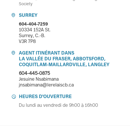
Society
SURREY

604-404-7259
10334 152A St.
Surrey, C.-B.
V3R 7P8
AGENT ITINÉRANT DANS

LA VALLÉE DU FRASER, ABBOTSFORD,
COQUITLAM-MAILLARDVILLE, LANGLEY
604-445-0875
Jesuine Nsabimana
jnsabimana@lerelaiscb.ca
HEURES D'OUVERTURE

Du lundi au vendredi de 9h00 à 16h00