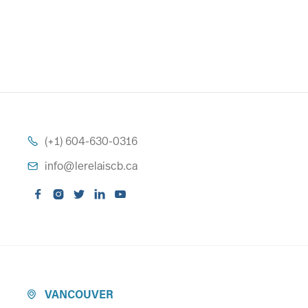
(+1) 604-630-0316

info@lerelaiscb.ca






VANCOUVER
