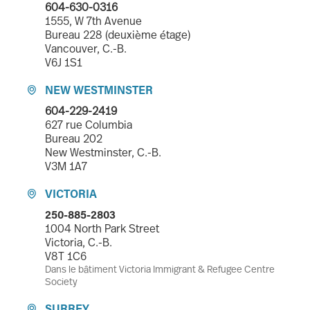
604-630-0316
1555, W 7th Avenue
Bureau 228 (deuxième étage)
Vancouver, C.-B.
V6J 1S1
NEW WESTMINSTER

604-229-2419
627 rue Columbia
Bureau 202
New Westminster, C.-B.
V3M 1A7
VICTORIA

250-885-2803
1004 North Park Street
Victoria, C.-B.
V8T 1C6
Dans le bâtiment Victoria Immigrant & Refugee Centre
Society
SURREY
