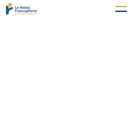
Mise à jour du mot de passe
Entrez un nouveau mot de passe dans le champs ci-
dessous. Assurez-vous de ne pas utiliser votre mot
de passe précédent.