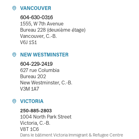
VANCOUVER

604-630-0316
1555, W 7th Avenue
Bureau 228 (deuxième étage)
Vancouver, C.-B.
V6J 1S1
NEW WESTMINSTER

604-229-2419
627 rue Columbia
Bureau 202
New Westminster, C.-B.
V3M 1A7
VICTORIA

250-885-2803
1004 North Park Street
Victoria, C.-B.
V8T 1C6
Dans le bâtiment Victoria Immigrant & Refugee Centre