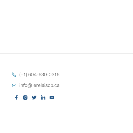
(+1) 604-630-0316

info@lerelaiscb.ca





