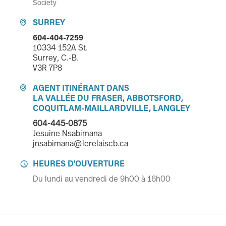
Society
SURREY

604-404-7259
10334 152A St.
Surrey, C.-B.
V3R 7P8
AGENT ITINÉRANT DANS

LA VALLÉE DU FRASER, ABBOTSFORD,
COQUITLAM-MAILLARDVILLE, LANGLEY
604-445-0875
Jesuine Nsabimana
jnsabimana@lerelaiscb.ca
HEURES D'OUVERTURE

Du lundi au vendredi de 9h00 à 16h00