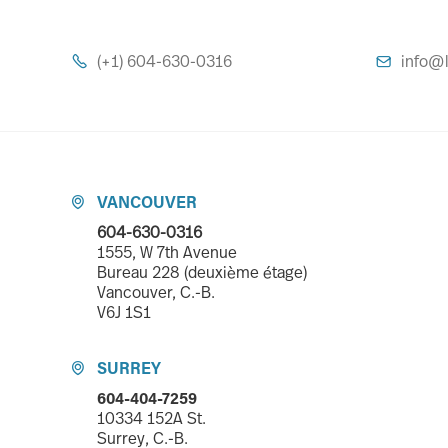
(+1) 604-630-0316
info@l


VANCOUVER

604-630-0316
1555, W 7th Avenue
Bureau 228 (deuxième étage)
Vancouver, C.-B.
V6J 1S1
SURREY

604-404-7259
10334 152A St.
Surrey, C.-B.