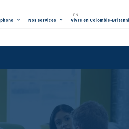
Offres d'emploi
FAQ
Contact




EN
ophone
Nos services
Vivre en Colombie-Britann