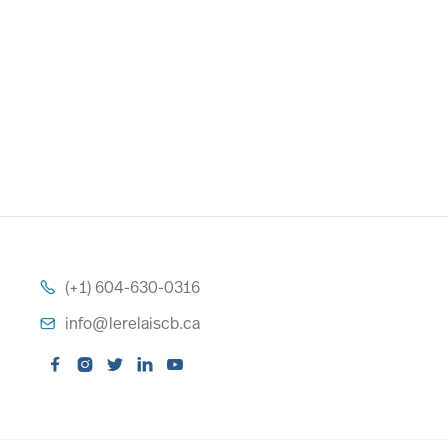
Mot de passe oublié?
(+1) 604-630-0316

info@lerelaiscb.ca





