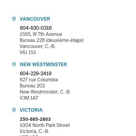
VANCOUVER

604-630-0316
1555, W 7th Avenue
Bureau 228 (deuxième étage)
Vancouver, C.-B.
V6J 1S1
NEW WESTMINSTER

604-229-2419
627 rue Columbia
Bureau 202
New Westminster, C.-B.
V3M 1A7
VICTORIA

250-885-2803
1004 North Park Street
Victoria, C.-B.