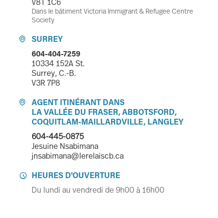
V8T 1C6
Dans le bâtiment Victoria Immigrant & Refugee Centre
Society
SURREY

604-404-7259
10334 152A St.
Surrey, C.-B.
V3R 7P8
AGENT ITINÉRANT DANS

LA VALLÉE DU FRASER, ABBOTSFORD,
COQUITLAM-MAILLARDVILLE, LANGLEY
604-445-0875
Jesuine Nsabimana
jnsabimana@lerelaiscb.ca
HEURES D'OUVERTURE

Du lundi au vendredi de 9h00 à 16h00