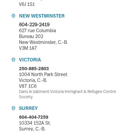
V6J 1S1
NEW WESTMINSTER

604-229-2419
627 rue Columbia
Bureau 202
New Westminster, C.-B.
V3M 1A7
VICTORIA

250-885-2803
1004 North Park Street
Victoria, C.-B.
V8T 1C6
Dans le bâtiment Victoria Immigrant & Refugee Centre
Society
SURREY

604-404-7259
10334 152A St.
Surrey, C.-B.