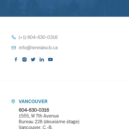
(+1) 604-630-0316

info@lerelaiscb.ca






VANCOUVER

604-630-0316
1555, W 7th Avenue
Bureau 228 (deuxième étage)
Vancouver, C.-B.