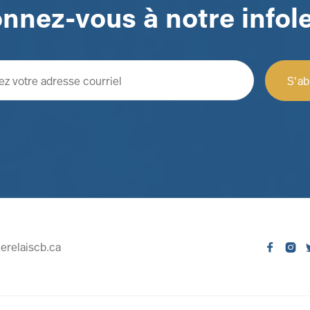
nnez-vous à notre infole
erelaiscb.ca

