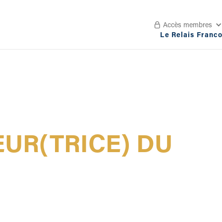
Accès membres

Le Relais Franc
UR(TRICE) DU