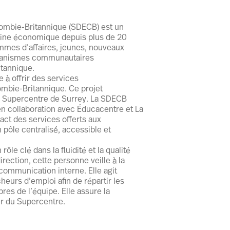
ombie-Britannique (SDECB) est un
aine économique depuis plus de 20
mmes d’affaires, jeunes, nouveaux
organismes communautaires
itannique.
 à offrir des services
ombie-Britannique. Ce projet
le Supercentre de Surrey. La SDECB
en collaboration avec Éducacentre et La
act des services offerts aux
pôle centralisé, accessible et
ôle clé dans la fluidité et la qualité
rection, cette personne veille à la
a communication interne. Elle agit
eurs d’emploi afin de répartir les
s de l’équipe. Elle assure la
er du Supercentre.