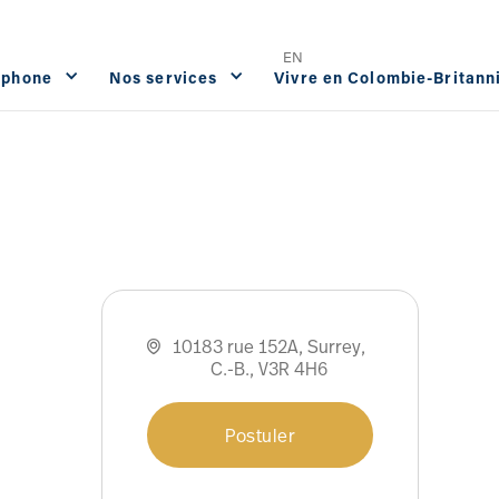
Offres d'emploi
FAQ
Contact




EN
ophone
Nos services
Vivre en Colombie-Britann
10183 rue 152A, Surrey,

C.-B., V3R 4H6
Postuler