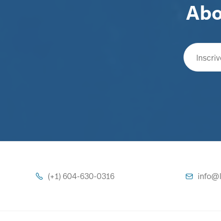
Abo
(+1) 604-630-0316
info@l

