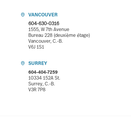
VANCOUVER

604-630-0316
1555, W 7th Avenue
Bureau 228 (deuxième étage)
Vancouver, C.-B.
V6J 1S1
SURREY

604-404-7259
10334 152A St.
Surrey, C.-B.
V3R 7P8