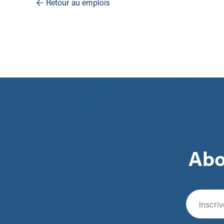
Retour au emplois

Abo