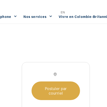
Offres d'emploi
FAQ
Contact




EN
ophone
Nos services
Vivre en Colombie-Britann

Postuler par
courriel