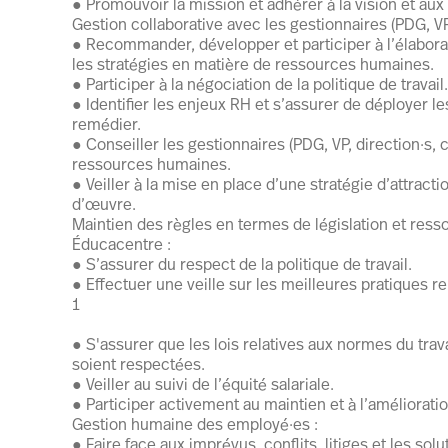
● Promouvoir la mission et adhérer à la vision et au
Gestion collaborative avec les gestionnaires (PDG, VP, 
● Recommander, développer et participer à l’élaborat
les stratégies en matière de ressources humaines.
● Participer à la négociation de la politique de travail.
● Identifier les enjeux RH et s’assurer de déployer l
remédier.
● Conseiller les gestionnaires (PDG, VP, direction·s, 
ressources humaines.
● Veiller à la mise en place d’une stratégie d’attractio
d’œuvre.
Maintien des règles en termes de législation et res
Éducacentre :
● S’assurer du respect de la politique de travail.
● Effectuer une veille sur les meilleures pratiques 
1
● S'assurer que les lois relatives aux normes du trav
soient respectées.
● Veiller au suivi de l’équité salariale.
● Participer activement au maintien et à l’amélioratio
Gestion humaine des employé·es :
● Faire face aux imprévus, conflits, litiges et les 