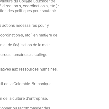
x valeurs du Collège Éducacentre.
direction·s, coordination·s, etc.) :
ion des politiques pour soutenir
es actions nécessaires pour y
coordination·s, etc.) en matière de
n et de fidélisation de la main
sources humaines au collège
relatives aux ressources humaines.
ail de la Colombie-Britannique
n de la culture d’entreprise.
solutionner ou recommander des