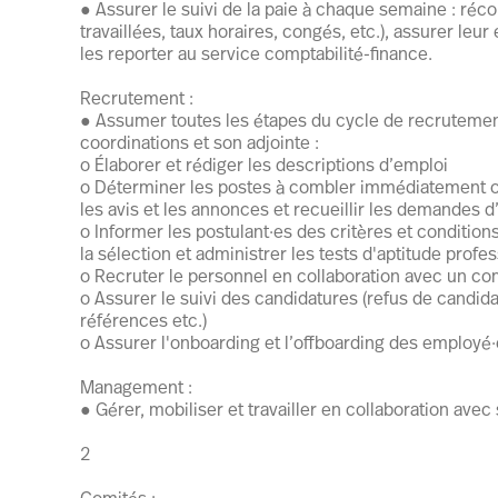
● Assurer le suivi de la paie à chaque semaine : réco
travaillées, taux horaires, congés, etc.), assurer leur
les reporter au service comptabilité-finance.
Recrutement :
● Assumer toutes les étapes du cycle de recrutement
coordinations et son adjointe :
o Élaborer et rédiger les descriptions d’emploi
o Déterminer les postes à combler immédiatement o
les avis et les annonces et recueillir les demandes 
o Informer les postulant·es des critères et condition
la sélection et administrer les tests d'aptitude profes
o Recruter le personnel en collaboration avec un com
o Assurer le suivi des candidatures (refus de candi
références etc.)
o Assurer l'onboarding et l’offboarding des employé
Management :
● Gérer, mobiliser et travailler en collaboration avec
2
Comités :